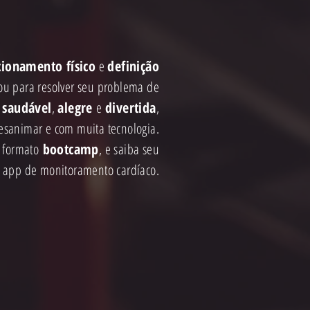
cionamento físico
e
definição
ou para resolver seu problema de
a
saudável
,
alegre
e
divertida
,
esanimar e com muita tecnologia.
 formato
bootcamp
, e saiba seu
o app de monitoramento cardíaco.