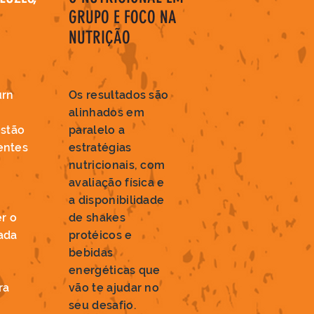
GRUPO E FOCO NA
A
NUTRIÇÃO
urn
Os resultados são
alinhados em
estão
paralelo a
entes
estratégias
,
nutricionais, com
avaliação física e
a disponibilidade
r o
de shakes
ada
protéicos e
bebidas
energéticas que
ra
vão te ajudar no
seu desafio.