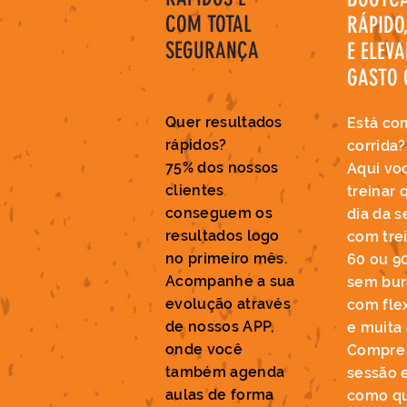
COM
TOTAL
RÁPIDO
SEGURANÇA
E ELEV
GASTO 
Quer resultados
Está co
rápidos?
corrida?
75% dos nossos
Aqui vo
clientes
treinar 
conseguem os
dia da 
resultados logo
com tre
no primeiro mês.
60 ou 9
Acompanhe a sua
sem bur
evolução através
com flex
de nossos APP,
e muita 
onde você
Compre 
também agenda
sessão 
aulas de forma
como qu