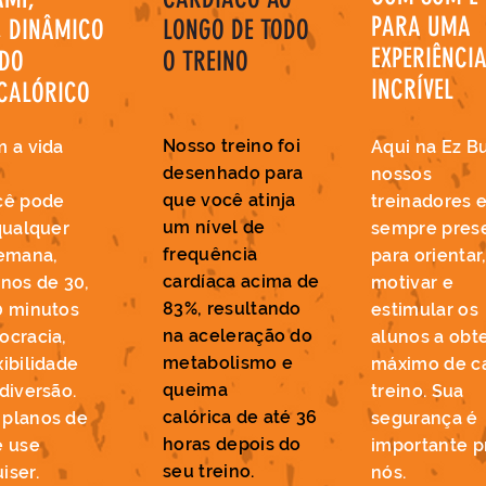
PARA UMA
, DINÂMICO
LONGO DE TODO
EXPERIÊNCI
ADO
O TREINO
INCRÍVEL
CALÓRICO
Nosso treino foi
m a vida
Aqui na Ez B
desenhado para
nossos
que você atinja
cê pode
treinadores 
um nível de
qualquer
sempre pres
frequência
semana,
para orientar
cardíaca acima de
inos de 30,
motivar e
83%, resultando
0 minutos
estimular os
na aceleração do
ocracia,
alunos a obte
metabolismo e
ibilidade
máximo de c
queima
diversão.
treino. Sua
calórica de até 36
planos de
segurança é
horas depois do
e use
importante p
seu treino.
iser.
nós.