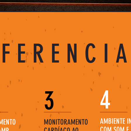
IFERENCI
4
3
AMBIENTE I
MENTO
MONITORAMENTO
COM SOM E 
MP,
CARDÍACO AO