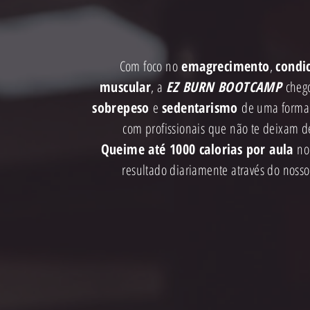
Com foco no
emagrecimento
,
condi
muscular
, a
EZ BURN BOOTCAMP
cheg
sobrepeso
e
sedentarismo
de uma form
com profissionais que não te deixam d
Queime até 1000 calorias por aula
no
resultado diariamente através do noss