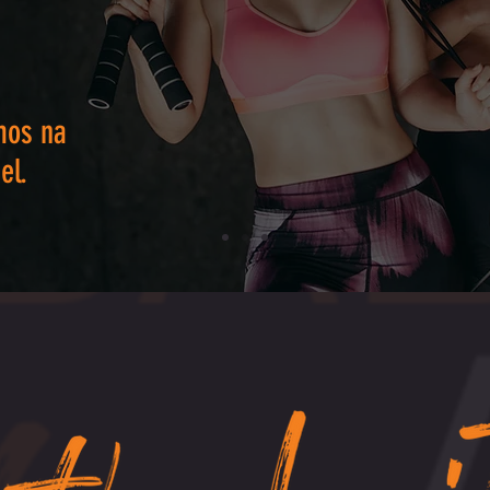
mos na
el.